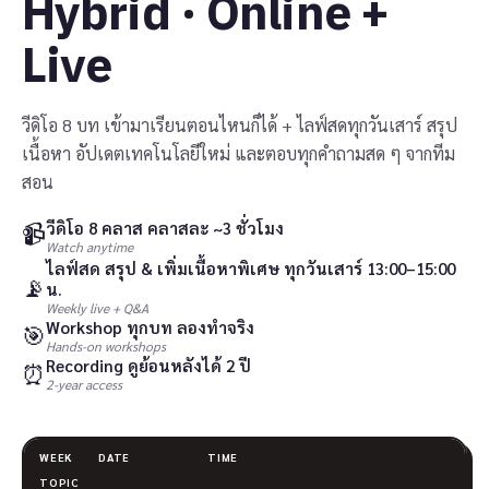
Hybrid · Online +
Live
วีดิโอ 8 บท เข้ามาเรียนตอนไหนก็ได้ + ไลฟ์สดทุกวันเสาร์ สรุป
เนื้อหา อัปเดตเทคโนโลยีใหม่ และตอบทุกคำถามสด ๆ จากทีม
สอน
📹
วีดิโอ 8 คลาส คลาสละ ~3 ชั่วโมง
Watch anytime
ไลฟ์สด สรุป & เพิ่มเนื้อหาพิเศษ ทุกวันเสาร์ 13:00–15:00
📡
น.
Weekly live + Q&A
Workshop ทุกบท ลองทำจริง
🎯
Hands-on workshops
Recording ดูย้อนหลังได้ 2 ปี
⏰
2-year access
WEEK
DATE
TIME
TOPIC