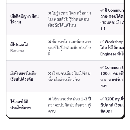
✅ มี Community ล
❌ ไม่รู้จะถามใคร หรือถาม
ถาม-ตอบได้ตลอด
เมื่อติดปัญหา มีคน
ในเฟสแล้วไม่รู้ว่าคนตอบ
ให้ถาม
(รอบสด) มี TA ให
เชื่อถือได้แค่ไหน
1:1
❌ ต้องหาโปรเจกต์เองจาก
✅ Workshop 8 บ
มีโปรเจคใส่
ศูนย์ ไม่รู้ว่าต้องมีอะไรบ้าง
โค้ด ให้ได้ลองทำ
Resume
ดี
Engineer ทั้งโปร
✅ Community ศิษ
❌ เรียนคนเดียว ไม่มีเพื่อน
1000+ คน เข้ามา
มีเพื่อนแชร์ไอเดีย
เรียนไปด้วยกัน
ที่สนใจด้านเดียวกัน
หางาน แชร์ประส
ฯลฯ
❌ ใช้เวลาอย่างน้อย
1-3 ปี
✅ R2DE สรุปให้เห
ใช้เวลาได้มี
กว่าจะปะติดปะต่อความรู้
สัปดาห์
เรียนเป็น
ประสิทธิภาพ
ครบ
ชัดเจน