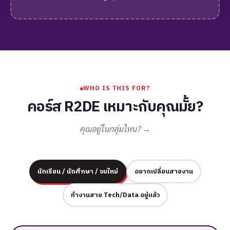
WHO IS THIS FOR?
คอร์ส R2DE เหมาะกับคุณมั้ย?
คุณอยู่ในกลุ่มไหน? →
นักเรียน / นักศึกษา / จบใหม่
อยากเปลี่ยนสายงาน
ทำงานสาย Tech/Data อยู่แล้ว